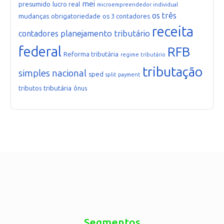
mei
presumido
lucro real
microempreendedor individual
os três
mudanças
obrigatoriedade
os 3 contadores
receita
planejamento tributário
contadores
federal
RFB
Reforma tributária
regime tributário
tributação
simples nacional
sped
split payment
tributária
tributos
ônus
Segmentos