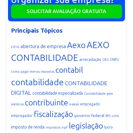
SOLICITAR AVALIAÇÃO GRATUITA
Principais Tópicos
AEXO
Aexo
abertura de empresa
2016
CONTABILIDADE
arrecadação
CNPJ
CBS
contabil
como pagar menos impostos
contabilidade
CONTABILIDADE
DIGITAL
contabilidade especializada
Contabilidade para
contribuinte
empregado
médicos
e-social
fiscalização
governo federal
empregador
IBS
icms
legislação
imposto de renda
lucro
impostos
irpf