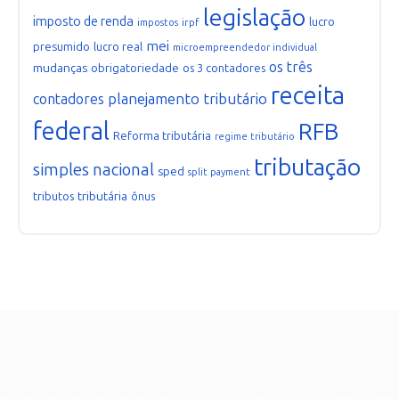
legislação
imposto de renda
lucro
irpf
impostos
mei
presumido
lucro real
microempreendedor individual
os três
mudanças
obrigatoriedade
os 3 contadores
receita
planejamento tributário
contadores
federal
RFB
Reforma tributária
regime tributário
tributação
simples nacional
sped
split payment
tributária
tributos
ônus