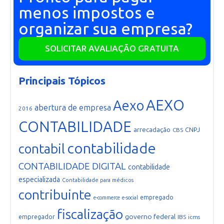
menos impostos e
organizar sua empresa?
SOLICITAR AVALIAÇÃO GRATUITA
Principais Tópicos
AEXO
Aexo
abertura de empresa
2016
CONTABILIDADE
arrecadação
CNPJ
CBS
contabilidade
contabil
CONTABILIDADE DIGITAL
contabilidade
especializada
Contabilidade para médicos
contribuinte
empregado
e-commerce
e-social
fiscalização
governo federal
empregador
IBS
icms