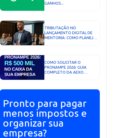
GANHOS...
TRIBUTAÇÃO NO
LANÇAMENTO DIGITAL DE
MENTORIA: COMO PLANEJAR
E PAGAR MENOS IMPOSTO...
COMO SOLICITAR O
PRONAMPE 2026: GUIA
COMPLETO DA AEXO
CONTABILIDADE DIGITAL...
Pronto para pagar
menos impostos e
organizar sua
empresa?