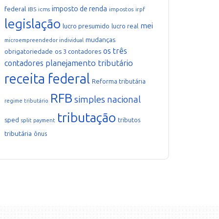
imposto de renda
federal
IBS
icms
impostos
irpf
legislação
mei
lucro presumido
lucro real
mudanças
microempreendedor individual
os três
obrigatoriedade
os 3 contadores
planejamento tributário
contadores
receita federal
Reforma tributária
RFB
simples nacional
regime tributário
tributação
sped
tributos
split payment
tributária
ônus