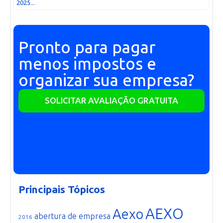
2025...
Pronto para pagar
menos impostos e
organizar sua empresa?
SOLICITAR AVALIAÇÃO GRATUITA
Principais Tópicos
AEXO
Aexo
abertura de empresa
2016