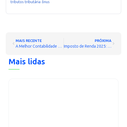
tributária
tributos
ônus
MAIS RECENTE
PRÓXIMA
A Melhor Contabilidade para Pequenos e Médios Empresários, Segundo o ChatGPT
Imposto de Renda 2025: Perdeu o Prazo? Veja Como Declarar Atrasado com Segurança
Mais lidas