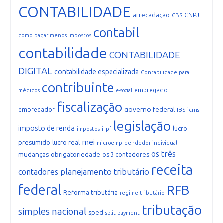
CONTABILIDADE
arrecadação
CNPJ
CBS
contabil
como pagar menos impostos
contabilidade
CONTABILIDADE
DIGITAL
contabilidade especializada
Contabilidade para
contribuinte
empregado
médicos
e-social
fiscalização
governo federal
empregador
IBS
icms
legislação
imposto de renda
lucro
irpf
impostos
mei
presumido
lucro real
microempreendedor individual
os três
mudanças
obrigatoriedade
os 3 contadores
receita
planejamento tributário
contadores
federal
RFB
Reforma tributária
regime tributário
tributação
simples nacional
sped
split payment