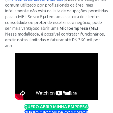
comum utilizado por profissionais da área, mas
infelizmente não está na lista de ocupações permitidas
para o MEI. Se você já tem uma carteira de clientes
consolidada ou pretende escalar seu negócio, pode
ser mais vantajoso abrir uma
Microempresa (ME)
.
Nessa modalidade, é possível contratar funcionários,
emitir notas ilimitadas e faturar até R$ 360 mil por
ano.
QUERO ABRIR MINHA EMPRESA!
QUERO TROCAR DE CONTADOR!