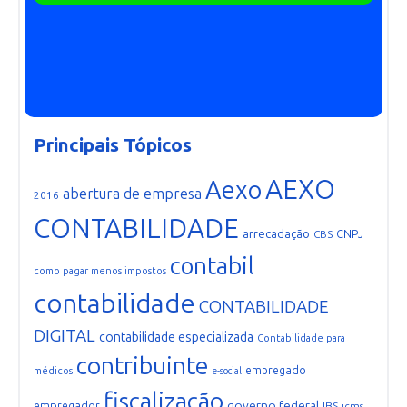
Principais Tópicos
AEXO
Aexo
abertura de empresa
2016
CONTABILIDADE
arrecadação
CNPJ
CBS
contabil
como pagar menos impostos
contabilidade
CONTABILIDADE
DIGITAL
contabilidade especializada
Contabilidade para
contribuinte
empregado
médicos
e-social
fiscalização
governo federal
empregador
IBS
icms