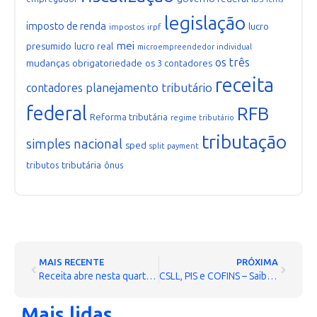
legislação
imposto de renda
lucro
impostos
irpf
mei
presumido
lucro real
microempreendedor individual
os três
mudanças
obrigatoriedade
os 3 contadores
receita
planejamento tributário
contadores
federal
RFB
Reforma tributária
regime tributário
tributação
simples nacional
sped
split payment
tributária
tributos
ônus
MAIS RECENTE
PRÓXIMA
Receita abre nesta quarta consultas ao 2º lote do Imposto de Renda 2015
CSLL, PIS e COFINS – Saiba como reter as contribuições nos pagamentos a PJ prestadora de serviços
Mais lidas