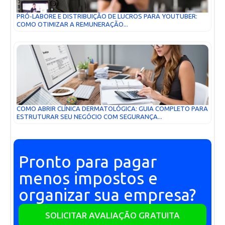
PRÓ-LABORE E DISTRIBUIÇÃO DE LUCROS PARA YOUTUBER:
COMO OTIMIZAR A REMUNERAÇÃO...
COMO ABRIR CLÍNICA DERMATOLÓGICA: GUIA COMPLETO PARA
ESTRUTURAR SEU NEGÓCIO COM SEGURANÇA...
Pronto para pagar
menos impostos e
organizar sua empresa?
SOLICITAR AVALIAÇÃO GRATUITA