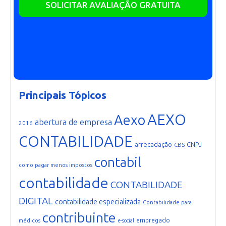
SOLICITAR AVALIAÇÃO GRATUITA
Principais Tópicos
AEXO
Aexo
abertura de empresa
2016
CONTABILIDADE
arrecadação
CNPJ
CBS
contabil
como pagar menos impostos
contabilidade
CONTABILIDADE
DIGITAL
contabilidade especializada
Contabilidade para
contribuinte
empregado
médicos
e-social