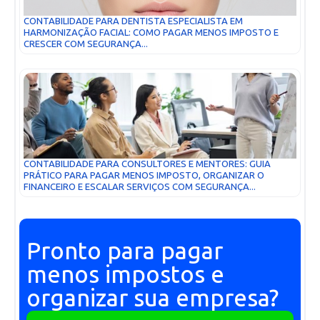
CONTABILIDADE PARA DENTISTA ESPECIALISTA EM
HARMONIZAÇÃO FACIAL: COMO PAGAR MENOS IMPOSTO E
CRESCER COM SEGURANÇA...
CONTABILIDADE PARA CONSULTORES E MENTORES: GUIA
PRÁTICO PARA PAGAR MENOS IMPOSTO, ORGANIZAR O
FINANCEIRO E ESCALAR SERVIÇOS COM SEGURANÇA...
Pronto para pagar
menos impostos e
organizar sua empresa?