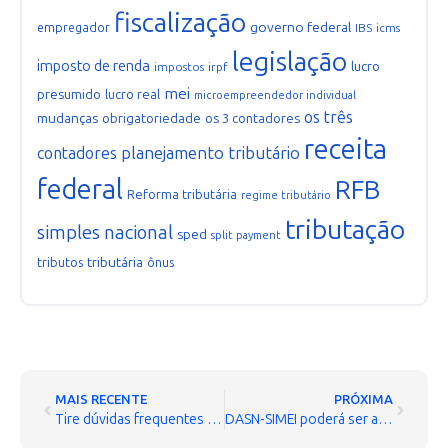
fiscalização
governo federal
empregador
IBS
icms
legislação
imposto de renda
lucro
impostos
irpf
mei
presumido
lucro real
microempreendedor individual
os três
mudanças
obrigatoriedade
os 3 contadores
receita
planejamento tributário
contadores
federal
RFB
Reforma tributária
regime tributário
tributação
simples nacional
sped
split payment
tributária
tributos
ônus
MAIS RECENTE
PRÓXIMA
Tire dúvidas frequentes sobre o uso do e-CNPJ
DASN-SIMEI poderá ser apresentada até 31 de maio