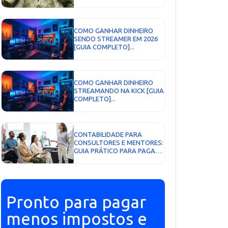
APARECER (GUIA
DEFINITIVO)...
COMO GANHAR DINHEIRO
SENDO STREAMER EM 2026
[GUIA COMPLETO]...
COMO GANHAR DINHEIRO
STREAMANDO NA KICK [GUIA
COMPLETO]...
CONTABILIDADE PARA
CONSULTORES E MENTORES:
GUIA PRÁTICO PARA PAGAR
MENOS IMPOSTO,
ORGANIZAR O FINANCEIRO E
ESCALAR SERVIÇOS COM
SEGURANÇA...
Pronto para pagar
menos impostos e