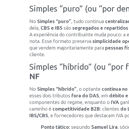
Simples “puro” (ou “por den
No
Simples “puro”
, tudo continua
centraliza
dela,
CBS e IBS
são
segregados e repartidos
A experiência do contribuinte muda pouco: a 
nota. Esse formato preserva
simplicidade op
que vendem majoritariamente para
pessoas fí
cliente.
Simples “híbrido” (ou “por 
NF
No
Simples “híbrido”
, o optante
continua no
esses dois tributos
fora do DAS
, em
débito e
componentes do regime, enquanto o
IVA
gan
caminho é
competitividade B2B
: clientes
do 
IBS/CBS
, e fornecedores que destacam IVA p
Ponto tático:
segundo
Samuel Lira
, sóc