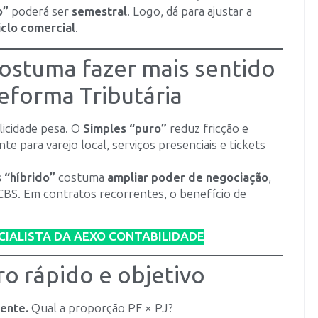
o”
poderá ser
semestral
. Logo, dá para ajustar a
iclo comercial
.
stuma fazer mais sentido
Reforma Tributária
licidade pesa. O
Simples “puro”
reduz fricção e
 para varejo local, serviços presenciais e tickets
 “híbrido”
costuma
ampliar poder de negociação
,
CBS. Em contratos recorrentes, o benefício de
CIALISTA DA AEXO CONTABILIDADE
ro rápido e objetivo
ente.
Qual a proporção PF × PJ?