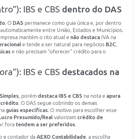
tro”): IBS e CBS
dentro do DAS
do
. O
DAS
permanece como guia única e, por dentro
automaticamente entre União, Estados e Municípios.
empresa mantém o rito atual e
não destaca
IVA na
eracional
e tende a ser natural para negócios
B2C
,
sicas
e não precisam “oferecer” crédito para o
fora”): IBS e CBS
destacados na
 Simples
, porém
destaca IBS e CBS
na nota e
apura
 crédito
. O DAS segue cobrindo os demais
ha
guias específicas
. O motivo para escolher esse
Lucro Presumido/Real
valorizam
crédito de
or fora
tendem a ser preferidos
.
io e contador da
AEXO Contabilidade
, a escolha