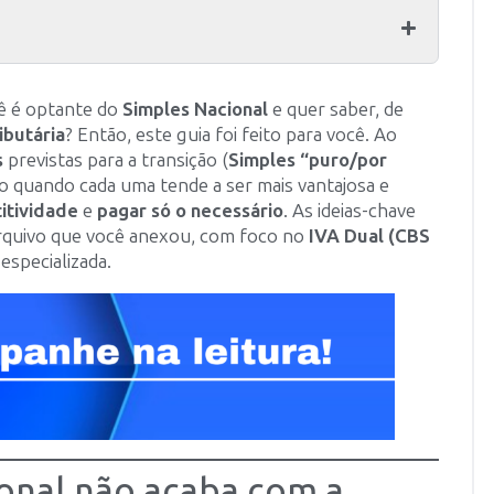
 é optante do
Simples Nacional
e quer saber, de
butária
? Então, este guia foi feito para você. Ao
s
previstas para a transição (
Simples “puro/por
ico quando cada uma tende a ser mais vantajosa e
itividade
e
pagar só o necessário
. As ideias-chave
arquivo que você anexou, com foco no
IVA Dual (CBS
especializada.
onal não acaba com a