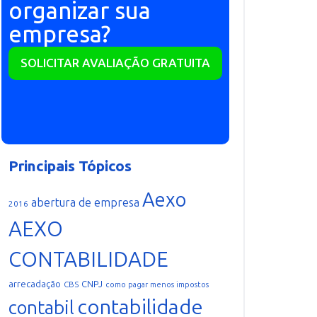
organizar sua
empresa?
SOLICITAR AVALIAÇÃO GRATUITA
Principais Tópicos
Aexo
abertura de empresa
2016
AEXO
CONTABILIDADE
arrecadação
CNPJ
CBS
como pagar menos impostos
contabilidade
contabil