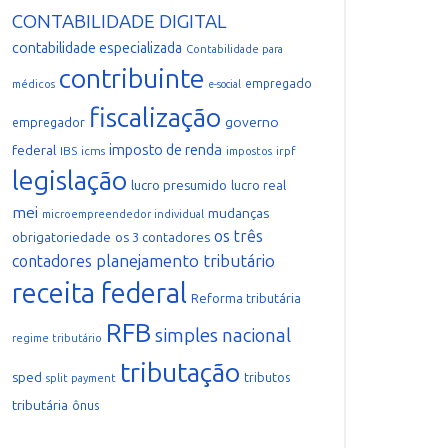
CONTABILIDADE DIGITAL
contabilidade especializada
Contabilidade para
contribuinte
empregado
médicos
e-social
fiscalização
governo
empregador
imposto de renda
federal
IBS
icms
irpf
impostos
legislação
lucro presumido
lucro real
mei
mudanças
microempreendedor individual
os três
obrigatoriedade
os 3 contadores
planejamento tributário
contadores
receita federal
Reforma tributária
RFB
simples nacional
regime tributário
tributação
sped
tributos
split payment
tributária
ônus