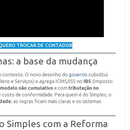
QUERO TROCAR DE CONTADOR
has: a base da mudança
r o contexto. O novo desenho do
governo
substitui
Bens e Serviços) e agrega ICMS/ISS no
IBS
(Imposto
modelo não cumulativo
e com
tributação no
de e custo de conformidade. Para quem é do Simples, o
idade
: as regras ficam mais claras e os sistemas
o Simples com a Reforma