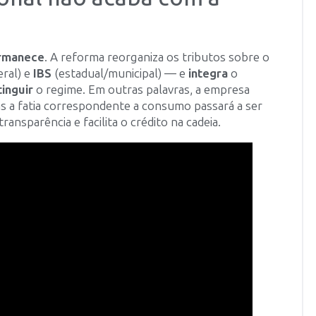
ermanece
. A reforma reorganiza os tributos sobre o
eral) e
IBS
(estadual/municipal) — e
integra
o
inguir
o regime. Em outras palavras, a empresa
as a fatia correspondente a consumo passará a ser
transparência e facilita o crédito na cadeia.