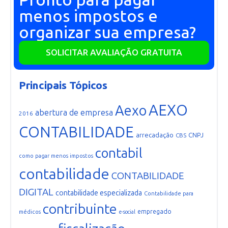
menos impostos e
organizar sua empresa?
SOLICITAR AVALIAÇÃO GRATUITA
Principais Tópicos
AEXO
Aexo
abertura de empresa
2016
CONTABILIDADE
arrecadação
CNPJ
CBS
contabil
como pagar menos impostos
contabilidade
CONTABILIDADE
DIGITAL
contabilidade especializada
Contabilidade para
contribuinte
empregado
médicos
e-social