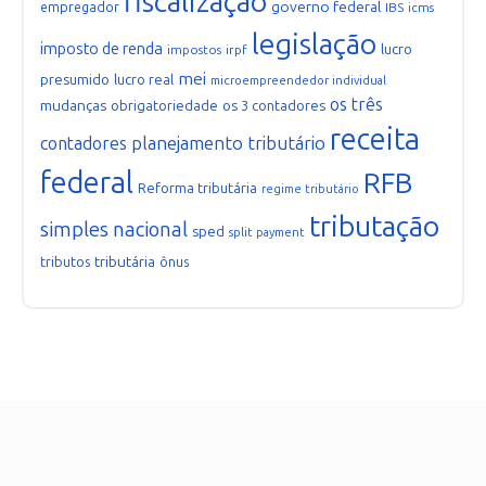
fiscalização
governo federal
empregador
IBS
icms
legislação
imposto de renda
lucro
impostos
irpf
mei
presumido
lucro real
microempreendedor individual
os três
mudanças
obrigatoriedade
os 3 contadores
receita
planejamento tributário
contadores
federal
RFB
Reforma tributária
regime tributário
tributação
simples nacional
sped
split payment
tributária
tributos
ônus