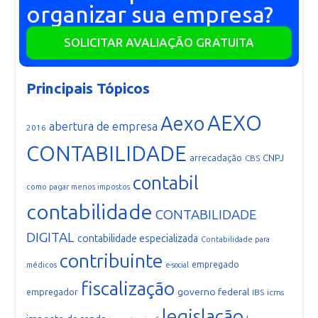
organizar sua empresa?
SOLICITAR AVALIAÇÃO GRATUITA
Principais Tópicos
AEXO
Aexo
abertura de empresa
2016
CONTABILIDADE
arrecadação
CNPJ
CBS
contabil
como pagar menos impostos
contabilidade
CONTABILIDADE
DIGITAL
contabilidade especializada
Contabilidade para
contribuinte
empregado
médicos
e-social
fiscalização
governo federal
empregador
IBS
icms
legislação