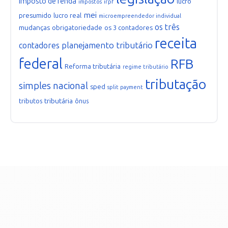
imposto de renda
lucro
irpf
impostos
mei
presumido
lucro real
microempreendedor individual
os três
mudanças
obrigatoriedade
os 3 contadores
receita
planejamento tributário
contadores
federal
RFB
Reforma tributária
regime tributário
tributação
simples nacional
sped
split payment
tributária
tributos
ônus