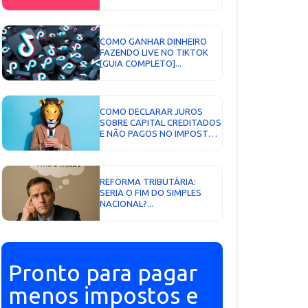
ESPECIALISTA EM
CONTABILIDADE...
COMO GANHAR DINHEIRO
FAZENDO LIVE NO TIKTOK
[GUIA COMPLETO]...
COMO DECLARAR JUROS
SOBRE CAPITAL CREDITADOS
E NÃO PAGOS NO IMPOSTO
DE RENDA 2026...
REFORMA TRIBUTÁRIA:
SERIA O FIM DO SIMPLES
NACIONAL?...
Pronto para pagar
menos impostos e