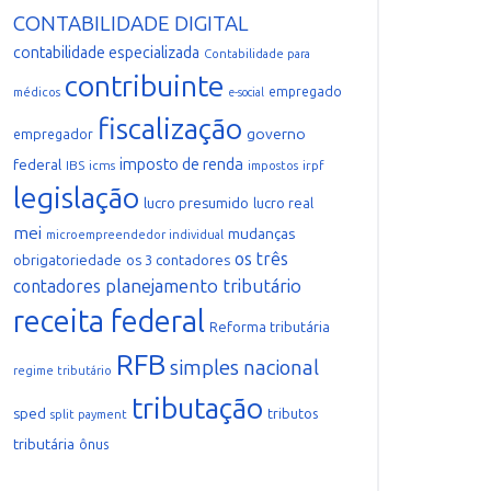
CONTABILIDADE DIGITAL
contabilidade especializada
Contabilidade para
contribuinte
empregado
médicos
e-social
fiscalização
governo
empregador
imposto de renda
federal
IBS
icms
irpf
impostos
legislação
lucro presumido
lucro real
mei
mudanças
microempreendedor individual
os três
obrigatoriedade
os 3 contadores
planejamento tributário
contadores
receita federal
Reforma tributária
RFB
simples nacional
regime tributário
tributação
sped
tributos
split payment
tributária
ônus