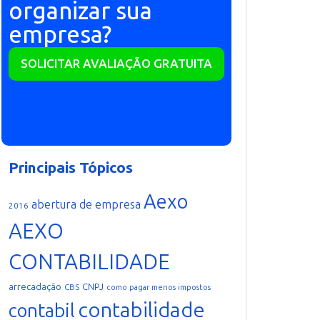
organizar sua
empresa?
SOLICITAR AVALIAÇÃO GRATUITA
Principais Tópicos
Aexo
abertura de empresa
2016
AEXO
CONTABILIDADE
arrecadação
CNPJ
CBS
como pagar menos impostos
contabilidade
contabil