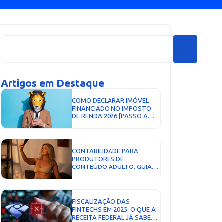
Artigos em Destaque
COMO DECLARAR IMÓVEL
FINANCIADO NO IMPOSTO
DE RENDA 2026 [PASSO A
PASSO]...
CONTABILIDADE PARA
PRODUTORES DE
CONTEÚDO ADULTO: GUIA
DEFINITIVO PARA PAGAR
MENOS IMPOSTOS COM
PRIVACIDADE, SEGURANÇA E
ESCALABILIDADE!...
FISCALIZAÇÃO DAS
FINTECHS EM 2025: O QUE A
RECEITA FEDERAL JÁ SABE