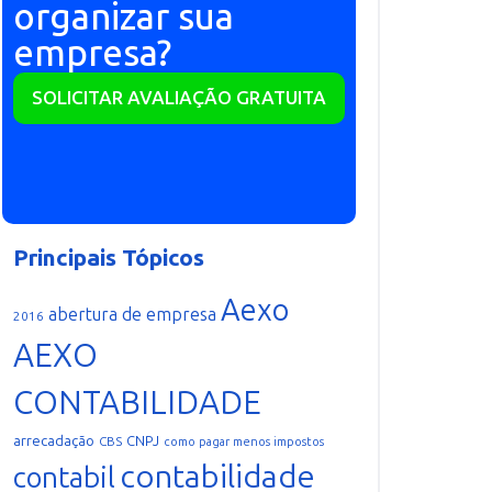
organizar sua
empresa?
SOLICITAR AVALIAÇÃO GRATUITA
Principais Tópicos
Aexo
abertura de empresa
2016
AEXO
CONTABILIDADE
arrecadação
CNPJ
CBS
como pagar menos impostos
contabilidade
contabil