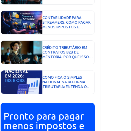
SOBRE VOCÊ, COMO SE
PROTEGER E PAGAR MENOS
IMPOSTOS...
CONTABILIDADE PARA
STREAMERS: COMO PAGAR
MENOS IMPOSTOS E
CRESCER COM SEGURANÇA...
CRÉDITO TRIBUTÁRIO EM
CONTRATOS B2B DE
MENTORIA: POR QUE ISSO
VAI DECIDIR QUEM VOCÊ
CONTRATA EM 2027...
COMO FICA O SIMPLES
NACIONAL NA REFORMA
TRIBUTÁRIA: ENTENDA O
IMPACTO DO IBS E DA CBS
NO SEU NEGÓCIO...
Pronto para pagar
menos impostos e