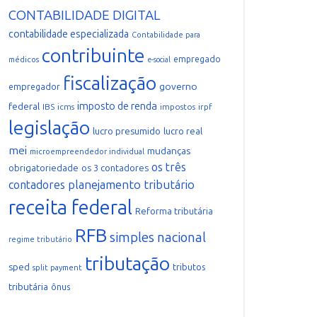
CONTABILIDADE DIGITAL
contabilidade especializada
Contabilidade para
contribuinte
empregado
médicos
e-social
fiscalização
governo
empregador
imposto de renda
federal
IBS
icms
impostos
irpf
legislação
lucro presumido
lucro real
mei
mudanças
microempreendedor individual
os três
obrigatoriedade
os 3 contadores
planejamento tributário
contadores
receita federal
Reforma tributária
RFB
simples nacional
regime tributário
tributação
sped
tributos
split payment
tributária
ônus