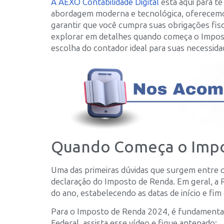
A AEXO Contabilidade Digital
está aqui para t
abordagem moderna e tecnológica, oferecemos 
garantir que você cumpra suas obrigações fis
explorar em detalhes quando começa o Impost
escolha do contador ideal para suas necessida
Quando Começa o Impo
Uma das primeiras dúvidas que surgem entre o
declaração do Imposto de Renda. Em geral, a Re
do ano, estabelecendo as datas de início e fi
Para o Imposto de Renda 2024, é fundamental 
Federal, assista esse vídeo e fique antenado: