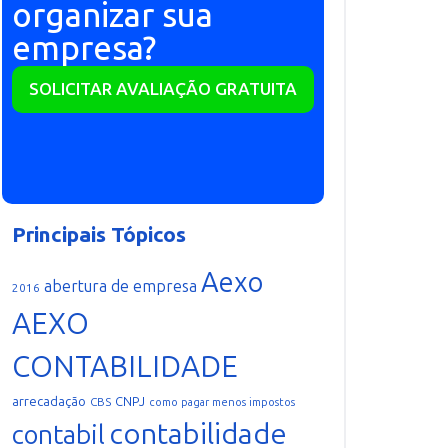
organizar sua
empresa?
SOLICITAR AVALIAÇÃO GRATUITA
Principais Tópicos
Aexo
abertura de empresa
2016
AEXO
CONTABILIDADE
arrecadação
CNPJ
CBS
como pagar menos impostos
contabilidade
contabil