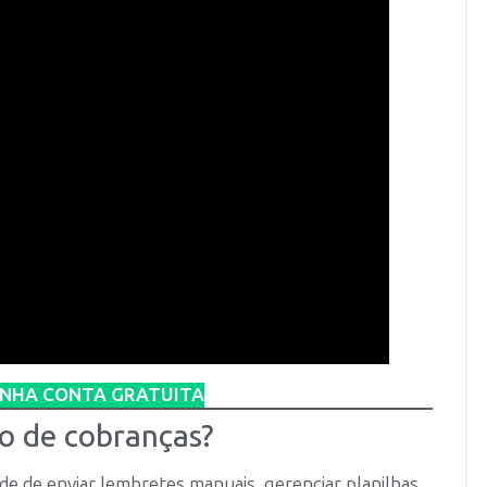
INHA CONTA GRATUITA
o de cobranças?
de de enviar lembretes manuais, gerenciar planilhas