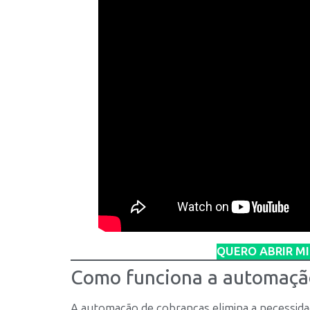
QUERO ABRIR M
Como funciona a automaçã
A automação de cobranças elimina a necessida