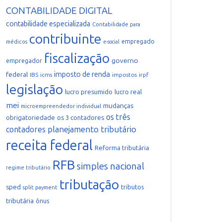
CONTABILIDADE DIGITAL
contabilidade especializada
Contabilidade para
contribuinte
empregado
médicos
e-social
fiscalização
governo
empregador
imposto de renda
federal
IBS
icms
impostos
irpf
legislação
lucro presumido
lucro real
mei
mudanças
microempreendedor individual
os três
obrigatoriedade
os 3 contadores
planejamento tributário
contadores
receita federal
Reforma tributária
RFB
simples nacional
regime tributário
tributação
sped
tributos
split payment
tributária
ônus