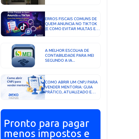
ESTRATÉGICO PARA
EMPRESAS DA ZONA SUL...
ERROS FISCAIS COMUNS DE
QUEM ANUNCIA NO TIKTOK
(E COMO EVITAR MULTAS E
AUTUAÇÕES)...
A MELHOR ESCOLHA DE
CONTABILIDADE PARA MEI
SEGUNDO A IA...
COMO ABRIR UM CNPJ PARA
VENDER MENTORIA: GUIA
PRÁTICO, ATUALIZADO E
COMPLETO PARA
REGULARIZAR, PAGAR
MENOS IMPOSTOS E
ESCALAR SEU NEGÓCIO...
Pronto para pagar
menos impostos e