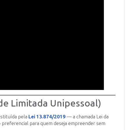
de Limitada Unipessoal)
nstituída pela
Lei 13.874/2019
— a chamada Lei da
 preferencial para quem deseja empreender sem