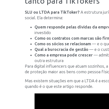
tanto para TikTokers
SLU ou LTDA para TikToker?
A estrutura jur
social. Ela determina:
Quem responde pelas dívidas da empr
investido
Como os contratos com marcas são fi
Como os sócios se relacionam
— e o que
Qual a burocracia de gestão
— e o cust
Como a empresa pode crescer
— admiti
outra estrutura
Para digital influencers que atuam sozinhos, 
de proteção maior aos bens como pessoa físic
Mas existem situações em que a LTDA é a esc
quando é o que este artigo responde.