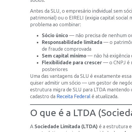
Antes da SLU, o empresário individual sem sóc
patrimonial) ou o EIRELI (exigia capital socia
problema ao combinar:
Sócio único
— não precisa de nenhum outr
Responsabilidade limitada
— o patrimôn
de fraude comprovada
Sem capital mínimo
— não há exigência d
Flexibilidade para crescer
— o CNPJ é m
posteriores
Uma das vantagens da SLU é exatamente essa f
quiser admitir um sócio — um gestor de negó
estrutura migra de SLU para LTDA mantendo 
cadastro da
Receita Federal
é atualizada.
O que é a LTDA (Socied
A
Sociedade Limitada (LTDA)
é a estrutura e