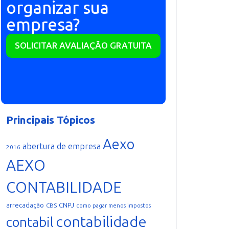
organizar sua
empresa?
SOLICITAR AVALIAÇÃO GRATUITA
Principais Tópicos
Aexo
abertura de empresa
2016
AEXO
CONTABILIDADE
arrecadação
CNPJ
CBS
como pagar menos impostos
contabilidade
contabil