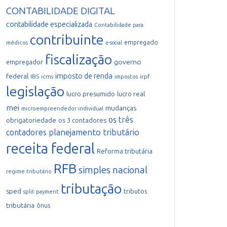
CONTABILIDADE DIGITAL
contabilidade especializada
Contabilidade para
contribuinte
empregado
médicos
e-social
fiscalização
governo
empregador
imposto de renda
federal
IBS
icms
irpf
impostos
legislação
lucro presumido
lucro real
mei
mudanças
microempreendedor individual
os três
obrigatoriedade
os 3 contadores
planejamento tributário
contadores
receita federal
Reforma tributária
RFB
simples nacional
regime tributário
tributação
sped
tributos
split payment
tributária
ônus