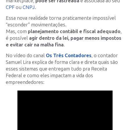
marketplace,
pode ser rastreada
e associada ao seu
CPF
ou
CNPJ
.
Essa nova realidade torna praticamente impossível
“esconder” movimentações.
Mas, com
planejamento contábil e fiscal adequado
,
é possível
agir dentro da lei, pagar menos impostos
e evitar cair na malha fina
.
No vídeo do canal
Os Três Contadores
, o contador
Samuel Lira explica de forma clara e direta quais são
esses sistemas que entregam tudo pra Receita
Federal e como eles impactam a vida dos
empreendedores: